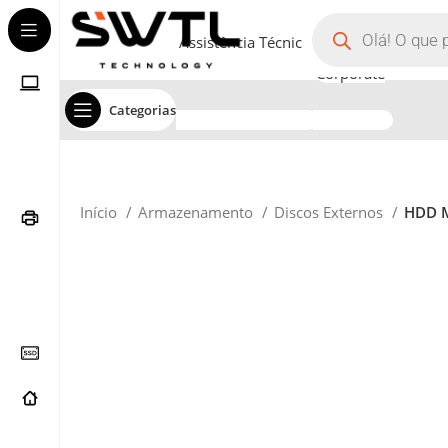
Assistência Técnica
Corporate
Categorias
Início
Armazenamento
Discos Externos
HDD M