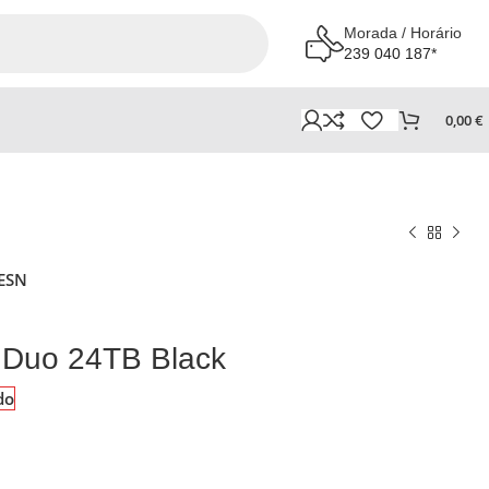
Morada / Horário
239 040 187*
0,00
€
ESN
Duo 24TB Black
do