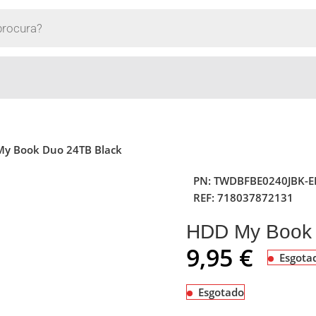
y Book Duo 24TB Black
PN:
TWDBFBE0240JBK-E
REF:
718037872131
HDD My Book 
9,95
€
Esgota
Esgotado