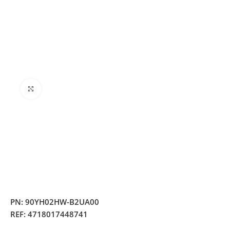
Clique para ampliar
PN:
90YH02HW-B2UA00
REF:
4718017448741