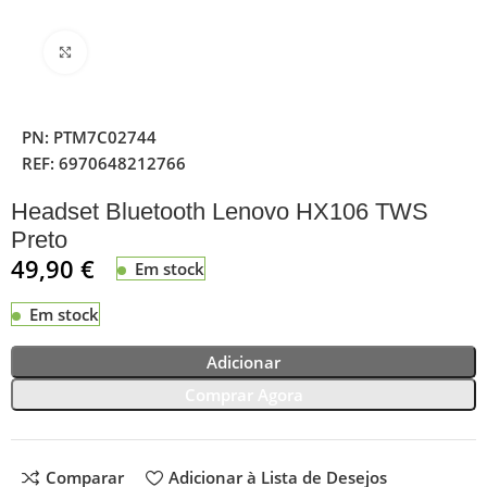
Clique para ampliar
PN:
PTM7C02744
REF:
6970648212766
Headset Bluetooth Lenovo HX106 TWS
Preto
49,90
€
Em stock
Em stock
Adicionar
Comprar Agora
Comparar
Adicionar à Lista de Desejos