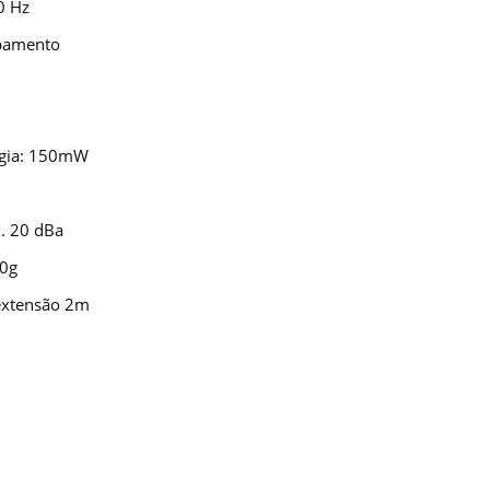
0 Hz
ipamento
rgia: 150mW
. 20 dBa
20g
extensão 2m