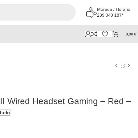
Morada / Horário
239 040 187*
0,00
€
II Wired Headset Gaming – Red –
tado