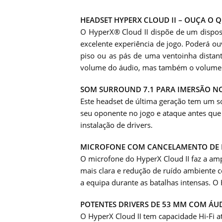
HEADSET HYPERX CLOUD II – OUÇA O 
O HyperX® Cloud II dispõe de um dispos
excelente experiência de jogo. Poderá o
piso ou as pás de uma ventoinha distan
volume do áudio, mas também o volume do
SOM SURROUND 7.1 PARA IMERSÃO N
Este headset de última geração tem um so
seu oponente no jogo e ataque antes que e
instalação de drivers.
MICROFONE COM CANCELAMENTO DE 
O microfone do HyperX Cloud II faz a amp
mais clara e redução de ruído ambiente 
a equipa durante as batalhas intensas. O
POTENTES DRIVERS DE 53 MM COM ÁUD
O HyperX Cloud II tem capacidade Hi-Fi 