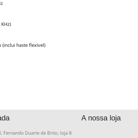
Hz
 KHz)
nclui haste flexível)
ada
A nossa loja
R. Fernando Duarte de Brito, loja 8