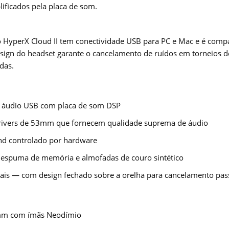
lificados pela placa de som.
 o HyperX Cloud II tem conectividade USB para PC e Mac e é com
esign do headset garante o cancelamento de ruídos em torneios d
das.
e áudio USB com placa de som DSP
drivers de 53mm que fornecem qualidade suprema de áudio
nd controlado por hardware
espuma de memória e almofadas de couro sintético
nais — com design fechado sobre a orelha para cancelamento pas
3mm com ímãs Neodímio