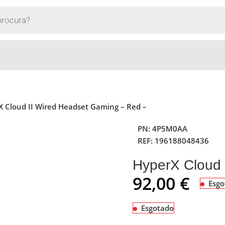
X Cloud II Wired Headset Gaming – Red –
PN:
4P5M0AA
REF:
196188048436
HyperX Cloud 
92,00
€
Esgo
Esgotado