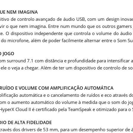
QUE NEM IMAGINA
itivo de controlo avançado de áudio USB, com um design inovad
uvir o que nem imagina. Entre num mundo que os outros gamers 
te. O dispositivo independente que controla o volume do áudio
 microfone, além de poder facilmente alternar entre o Som Surr
O JOGO
m surround 7.1 com distância e profundidade para intensificar a
le o veja a chegar. Além de ter um dispositivo de controlo de som
RUÍDO E VOLUME COM AMPLIFICAÇÃO AUTOMÁTICA
lificação automática e o cancelamento de ruídos e eco através d
com o aumento automático do volume à medida que o som do jogo
 HyperX Cloud II é certificado pela TeamSpeak e otimizado para 
IO DE ALTA FIDELIDADE
através dos drivers de 53 mm, para um desempenho superior de áu