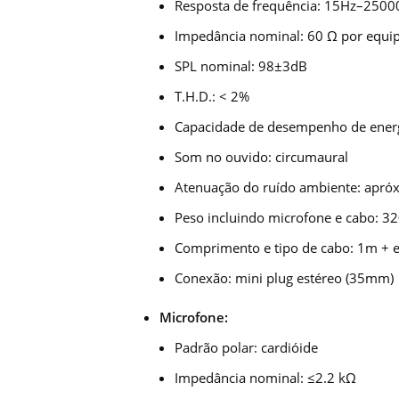
Resposta de frequência: 15Hz–2500
Impedância nominal: 60 Ω por equ
SPL nominal: 98±3dB
T.H.D.: < 2%
Capacidade de desempenho de ene
Som no ouvido: circumaural
Atenuação do ruído ambiente: apróx
Peso incluindo microfone e cabo: 3
Comprimento e tipo de cabo: 1m + 
Conexão: mini plug estéreo (35mm)
Microfone:
Padrão polar: cardióide
Impedância nominal: ≤2.2 kΩ