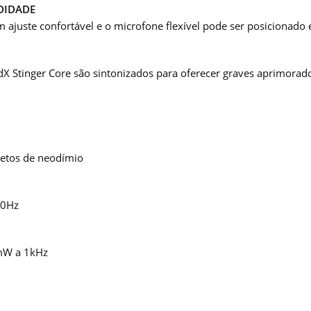
DIDADE
 ajuste confortável e o microfone flexível pode ser posicionado
X Stinger Core são sintonizados para oferecer graves aprimorado
etos de neodímio
00Hz
/mW a 1kHz