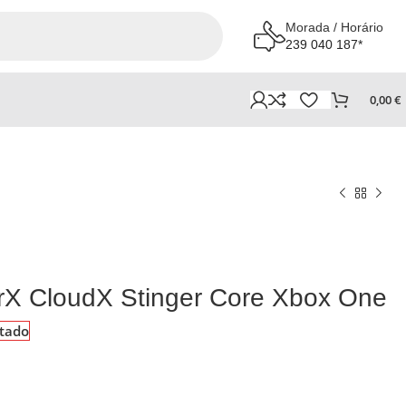
Morada / Horário
239 040 187*
0,00
€
rX CloudX Stinger Core Xbox One
tado