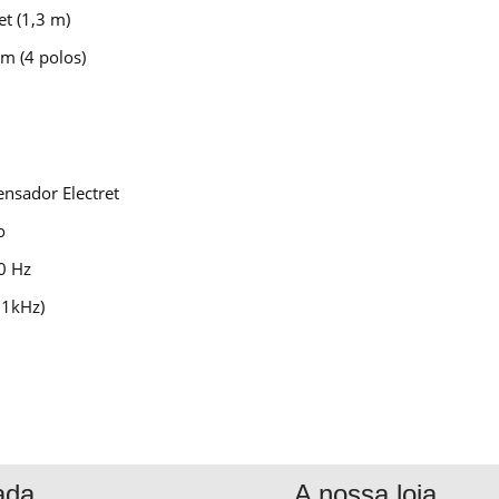
t (1,3 m)
m (4 polos)
nsador Electret
o
0 Hz
,1kHz)
ada
A nossa loja