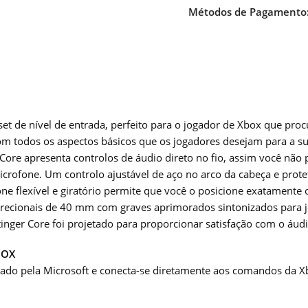
Métodos de Pagamento
t de nível de entrada, perfeito para o jogador de Xbox que pro
com todos os aspectos básicos que os jogadores desejam para a s
er Core apresenta controlos de áudio direto no fio, assim você n
icrofone. Um controlo ajustável de aço no arco da cabeça e prot
one flexível e giratório permite que você o posicione exatamente 
irecionais de 40 mm com graves aprimorados sintonizados para 
Stinger Core foi projetado para proporcionar satisfação com o áu
BOX
rovado pela Microsoft e conecta-se diretamente aos comandos d