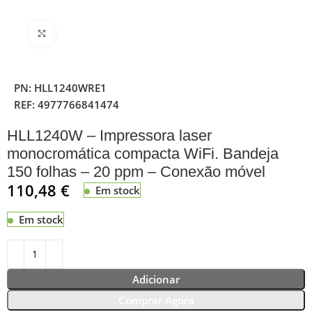
Clique para ampliar
PN:
HLL1240WRE1
REF:
4977766841474
HLL1240W – Impressora laser
monocromática compacta WiFi. Bandeja
150 folhas – 20 ppm – Conexão móvel
110,48
€
Em stock
Em stock
Adicionar
Comprar Agora