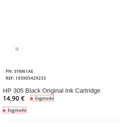
Clique para ampliar
PN:
3YM61AE
REF:
193905429233
HP 305 Black Original Ink Cartridge
14,90
€
Esgotado
Esgotado