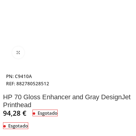
Clique para ampliar
PN:
C9410A
REF:
882780528512
HP 70 Gloss Enhancer and Gray DesignJet
Printhead
94,28
€
Esgotado
Esgotado