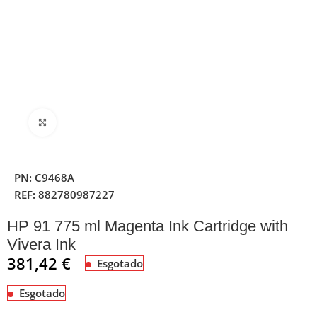
Clique para ampliar
PN:
C9468A
REF:
882780987227
HP 91 775 ml Magenta Ink Cartridge with
Vivera Ink
381,42
€
Esgotado
Esgotado