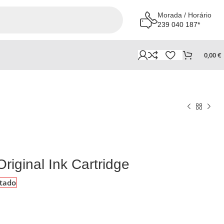
Morada / Horário
239 040 187*
0,00
€
iginal Ink Cartridge
tado