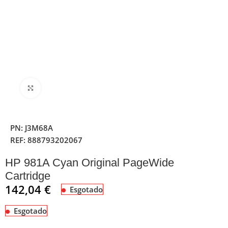
Clique para ampliar
PN:
J3M68A
REF:
888793202067
HP 981A Cyan Original PageWide
Cartridge
142,04
€
Esgotado
Esgotado