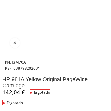
Clique para ampliar
PN:
J3M70A
REF:
888793202081
HP 981A Yellow Original PageWide
Cartridge
142,04
€
Esgotado
Esgotado