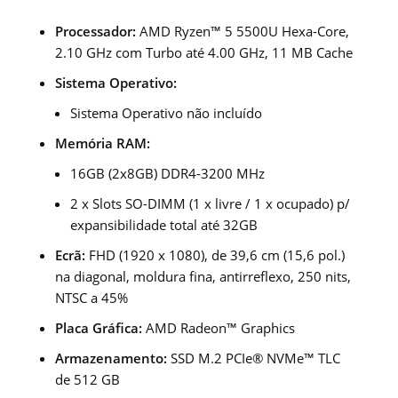
Processador:
AMD Ryzen™ 5 5500U Hexa-Core,
2.10 GHz com Turbo até 4.00 GHz, 11 MB Cache
Sistema Operativo:
Sistema Operativo não incluído
Memória RAM:
16GB (2x8GB) DDR4-3200 MHz
2 x Slots SO-DIMM (1 x livre / 1 x ocupado) p/
expansibilidade total até 32GB
Ecrã:
FHD (1920 x 1080), de 39,6 cm (15,6 pol.)
na diagonal, moldura fina, antirreflexo, 250 nits,
NTSC a 45%
Placa Gráfica:
AMD Radeon™ Graphics
Armazenamento:
SSD M.2 PCIe® NVMe™ TLC
de 512 GB