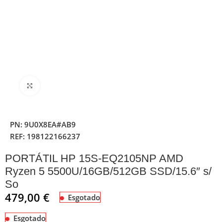
Clique para ampliar
PN:
9U0X8EA#AB9
REF:
198122166237
PORTÁTIL HP 15S-EQ2105NP AMD
Ryzen 5 5500U/16GB/512GB SSD/15.6″ s/
So
479,00
€
Esgotado
Esgotado