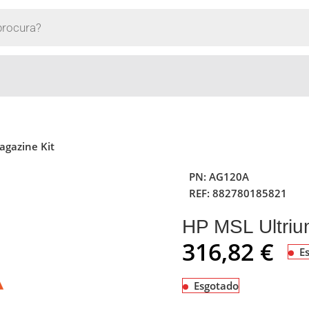
agazine Kit
PN:
AG120A
REF:
882780185821
HP MSL Ultriu
316,82
€
E
Esgotado