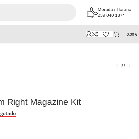
Morada / Horário
239 040 187*
0,00
€
m Right Magazine Kit
sgotado