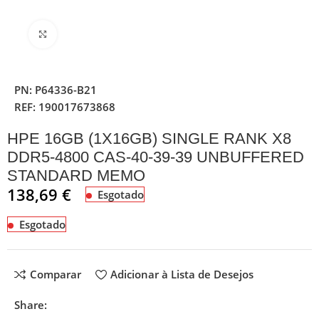
Clique para ampliar
PN:
P64336-B21
REF:
190017673868
HPE 16GB (1X16GB) SINGLE RANK X8
DDR5-4800 CAS-40-39-39 UNBUFFERED
STANDARD MEMO
138,69
€
Esgotado
Esgotado
Comparar
Adicionar à Lista de Desejos
Share: