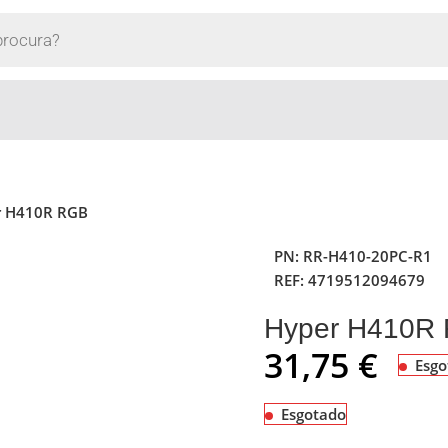
r H410R RGB
PN:
RR-H410-20PC-R1
REF:
4719512094679
Hyper H410R
31,75
€
Esgo
Esgotado