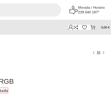
Morada / Horário
239 040 187*
0,00
€
 RGB
tado