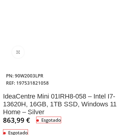
Clique para ampliar
PN:
90W2003LPR
REF:
197531821058
IdeaCentre Mini 01IRH8-058 – Intel I7-
13620H, 16GB, 1TB SSD, Windows 11
Home – Silver
863,99
€
Esgotado
Esgotado