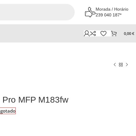
Morada / Horário
239 040 187*
0,00
€
t Pro MFP M183fw
sgotado