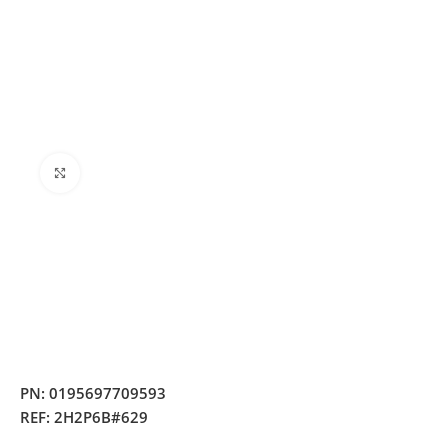
Clique para ampliar
PN:
0195697709593
REF:
2H2P6B#629