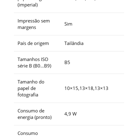
(imperial)
Impressão sem
Sim
margens
País de origem
Tailândia
Tamanhos ISO
B5
série B (B0…B9)
Tamanho do
papel de
10×15,13×18,13×13
fotografia
Consumo de
4,9 W
energia (pronto)
Consumo