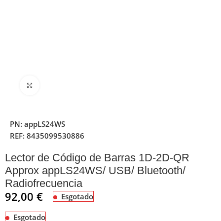
Clique para ampliar
PN:
appLS24WS
REF:
8435099530886
Lector de Código de Barras 1D-2D-QR
Approx appLS24WS/ USB/ Bluetooth/
Radiofrecuencia
92,00
€
Esgotado
Esgotado