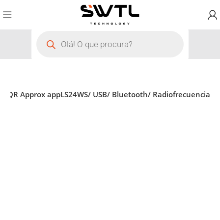
-2D-QR Approx appLS24WS/ USB/ Bluetooth/ Radiofrecuencia