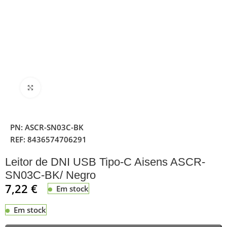
Clique para ampliar
PN:
ASCR-SN03C-BK
REF:
8436574706291
Leitor de DNI USB Tipo-C Aisens ASCR-
SN03C-BK/ Negro
7,22
€
Em stock
Em stock