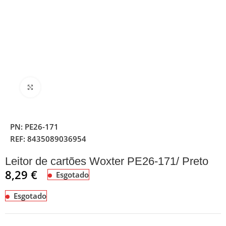
Clique para ampliar
PN:
PE26-171
REF:
8435089036954
Leitor de cartões Woxter PE26-171/ Preto
8,29
€
Esgotado
Esgotado