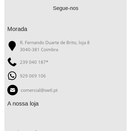
Segue-nos
Morada
R. Fernando Duarte de Brito, loja 8
3040-381 Coimbra
239 040 187*
929 069 106
comercial@swtl.pt
A nossa loja