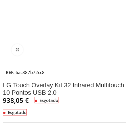
Clique para ampliar
REF:
6ac387b72cc8
LG Touch Overlay Kit 32 Infrared Multitouch
10 Pontos USB 2.0
938,05
€
Esgotado
Esgotado