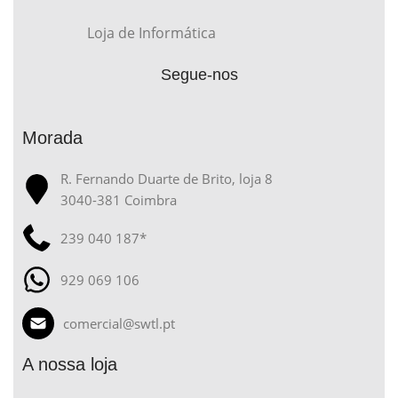
Loja de Informática
Segue-nos
Morada
R. Fernando Duarte de Brito, loja 8
3040-381 Coimbra
239 040 187*
929 069 106
comercial@swtl.pt
A nossa loja