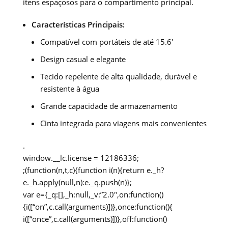
itens espaçosos para o compartimento principal.
Características Principais:
Compatível com portáteis de até 15.6′
Design casual e elegante
Tecido repelente de alta qualidade, durável e
resistente à água
Grande capacidade de armazenamento
Cinta integrada para viagens mais convenientes
.
window.__lc.license = 12186336;
;(function(n,t,c){function i(n){return e._h?
e._h.apply(null,n):e._q.push(n)};
var e={_q:[],_h:null,_v:”2.0″,on:function()
{i([“on”,c.call(arguments)])},once:function(){
i([“once”,c.call(arguments)])},off:function()