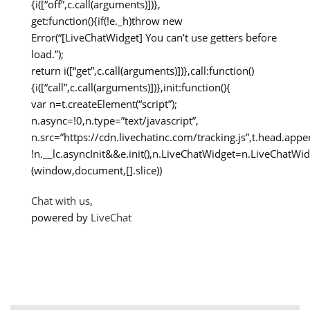
{i([“off”,c.call(arguments)])},
get:function(){if(!e._h)throw new
Error(“[LiveChatWidget] You can’t use getters before
load.”);
return i([“get”,c.call(arguments)])},call:function()
{i([“call”,c.call(arguments)])},init:function(){
var n=t.createElement(“script”);
n.async=!0,n.type=”text/javascript”,
n.src=”https://cdn.livechatinc.com/tracking.js”,t.head.appe
!n.__lc.asyncInit&&e.init(),n.LiveChatWidget=n.LiveChatWi
(window,document,[].slice))
Chat with us
,
powered by
LiveChat