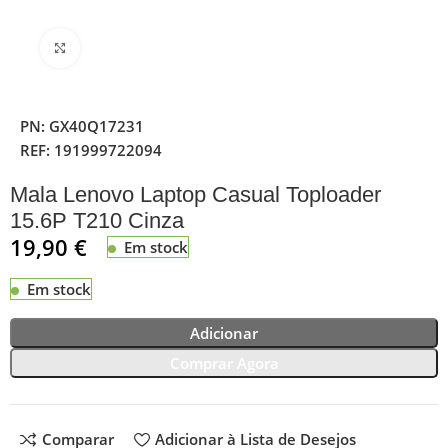
Clique para ampliar
PN:
GX40Q17231
REF:
191999722094
Mala Lenovo Laptop Casual Toploader
15.6P T210 Cinza
19,90
€
Em stock
Em stock
Adicionar
Comprar Agora
Comparar
Adicionar à Lista de Desejos