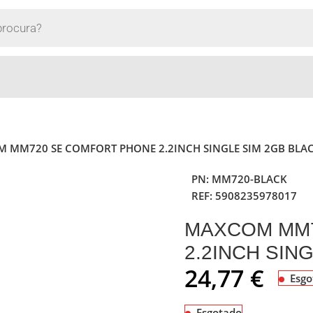
 MM720 SE COMFORT PHONE 2.2INCH SINGLE SIM 2GB BLA
PN:
MM720-BLACK
REF:
5908235978017
MAXCOM MM7
2.2INCH SIN
24,77
€
Esgo
Esgotado