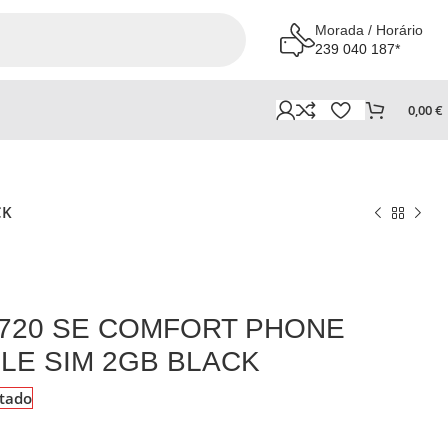
Morada / Horário
239 040 187*
0,00
€
CK
20 SE COMFORT PHONE
GLE SIM 2GB BLACK
tado