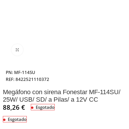
Clique para ampliar
PN:
MF-114SU
REF:
8422521110372
Megáfono con sirena Fonestar MF-114SU/
25W/ USB/ SD/ a Pilas/ a 12V CC
88,26
€
Esgotado
Esgotado