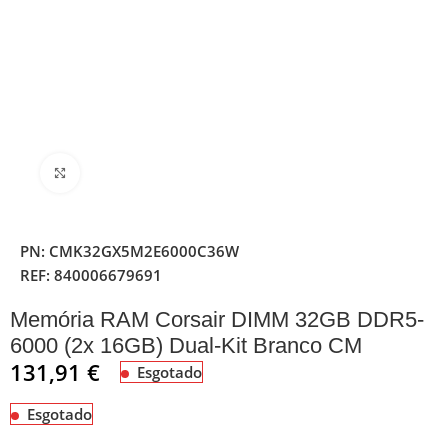
Clique para ampliar
PN:
CMK32GX5M2E6000C36W
REF:
840006679691
Memória RAM Corsair DIMM 32GB DDR5-
6000 (2x 16GB) Dual-Kit Branco CM
131,91
€
Esgotado
Esgotado