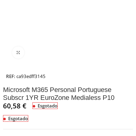
Clique para ampliar
REF:
ca93edff3145
Microsoft M365 Personal Portuguese
Subscr 1YR EuroZone Medialess P10
60,58
€
Esgotado
Esgotado