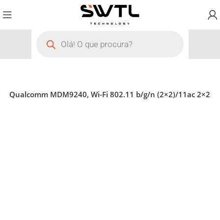
ds, Qualcomm MDM9240, Wi-Fi 802.11 b/g/n (2×2)/11ac 2×2