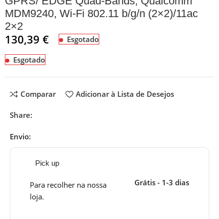
GPRS/ EDGE Quad-Bands, Qualcomm
MDM9240, Wi-Fi 802.11 b/g/n (2×2)/11ac
2×2
130,39
€
Esgotado
Esgotado
Comparar
Adicionar à Lista de Desejos
Share:
Envio:
Pick up
Grátis - 1-3 dias
Para recolher na nossa
loja.