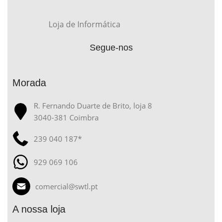
Loja de Informática
Segue-nos
Morada
R. Fernando Duarte de Brito, loja 8
3040-381 Coimbra
239 040 187*
929 069 106
comercial@swtl.pt
A nossa loja