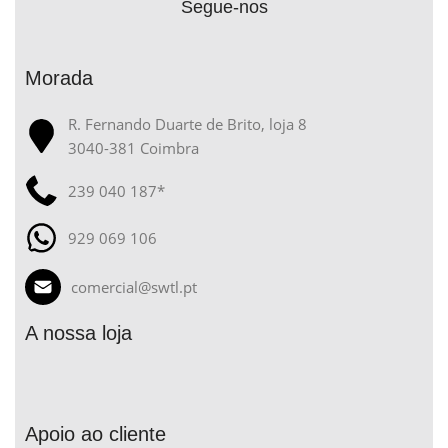
Segue-nos
Morada
R. Fernando Duarte de Brito, loja 8
3040-381 Coimbra
239 040 187*
929 069 106
comercial@swtl.pt
A nossa loja
Apoio ao cliente