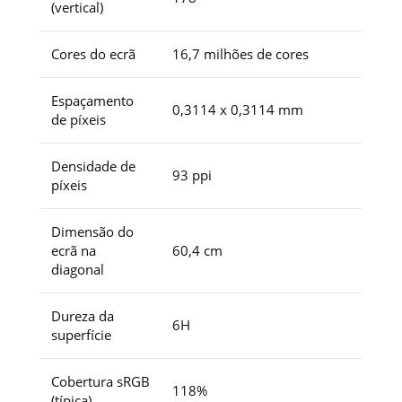
(vertical)
Cores do ecrã
16,7 milhões de cores
Espaçamento
0,3114 x 0,3114 mm
de píxeis
Densidade de
93 ppi
píxeis
Dimensão do
ecrã na
60,4 cm
diagonal
Dureza da
6H
superfície
Cobertura sRGB
118%
(típica)