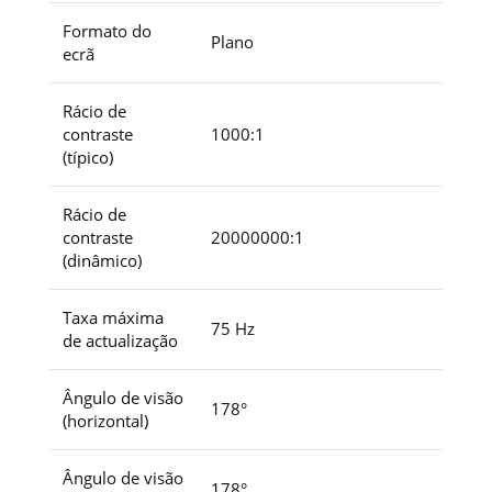
Formato do
Plano
ecrã
Rácio de
contraste
1000:1
(típico)
Rácio de
contraste
20000000:1
(dinâmico)
Taxa máxima
75 Hz
de actualização
Ângulo de visão
178°
(horizontal)
Ângulo de visão
178°