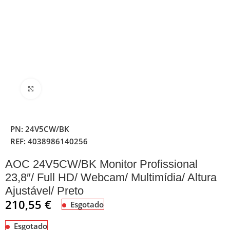
Clique para ampliar
PN:
24V5CW/BK
REF:
4038986140256
AOC 24V5CW/BK Monitor Profissional
23,8″/ Full HD/ Webcam/ Multimídia/ Altura
Ajustável/ Preto
210,55
€
Esgotado
Esgotado