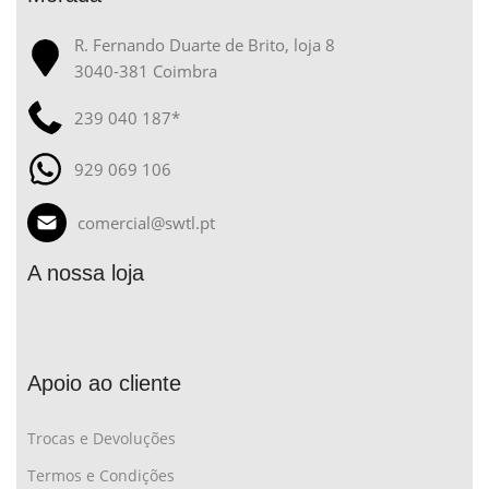
R. Fernando Duarte de Brito, loja 8
3040-381 Coimbra
239 040 187*
929 069 106
comercial@swtl.pt
A nossa loja
Apoio ao cliente
Trocas e Devoluções
Termos e Condições