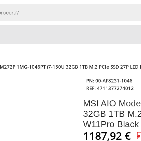
M272P 1MG-1046PT i7-150U 32GB 1TB M.2 PCIe SSD 27P LED F
PN:
00-AF8231-1046
REF:
4711377274012
MSI AIO Mode
32GB 1TB M.2
W11Pro Black
1187,92
€