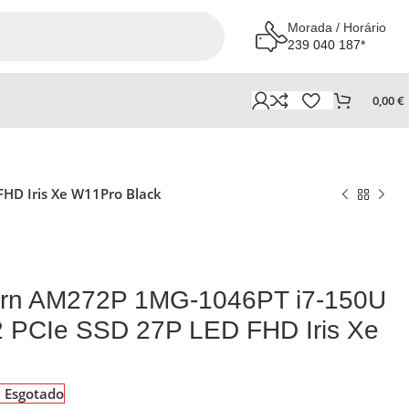
Morada / Horário
239 040 187*
0,00
€
HD Iris Xe W11Pro Black
rn AM272P 1MG-1046PT i7-150U
 PCIe SSD 27P LED FHD Iris Xe
Esgotado