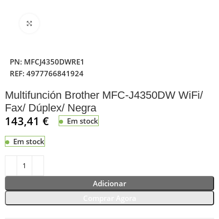
Clique para ampliar
PN:
MFCJ4350DWRE1
REF:
4977766841924
Multifunción Brother MFC-J4350DW WiFi/
Fax/ Dúplex/ Negra
143,41
€
Em stock
Em stock
Adicionar
Comprar Agora