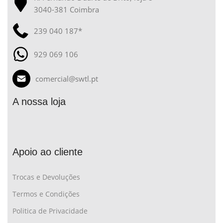
3040-381 Coimbra
239 040 187*
929 069 106
comercial@swtl.pt
A nossa loja
Apoio ao cliente
Trocas e Devoluções
Termos e Condições
Politica de Privacidade