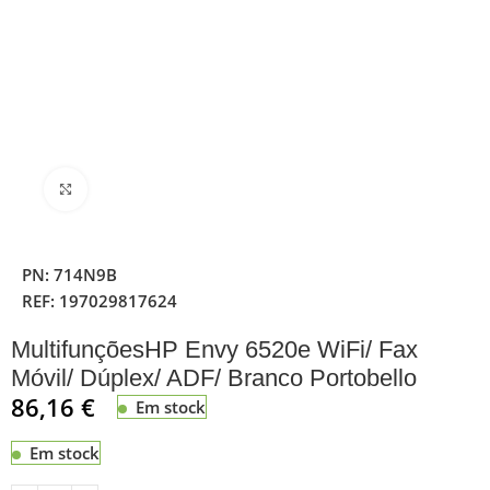
Clique para ampliar
PN:
714N9B
REF:
197029817624
MultifunçõesHP Envy 6520e WiFi/ Fax
Móvil/ Dúplex/ ADF/ Branco Portobello
86,16
€
Em stock
Em stock