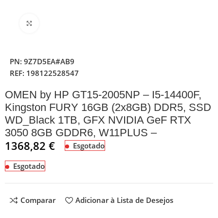
Clique para ampliar
PN:
9Z7D5EA#AB9
REF:
198122528547
OMEN by HP GT15-2005NP – I5-14400F,
Kingston FURY 16GB (2x8GB) DDR5, SSD
WD_Black 1TB, GFX NVIDIA GeF RTX
3050 8GB GDDR6, W11PLUS –
1368,82
€
Esgotado
Esgotado
Comparar
Adicionar à Lista de Desejos