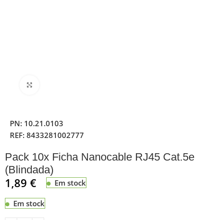
Clique para ampliar
PN:
10.21.0103
REF:
8433281002777
Pack 10x Ficha Nanocable RJ45 Cat.5e
(Blindada)
1,89
€
Em stock
Em stock