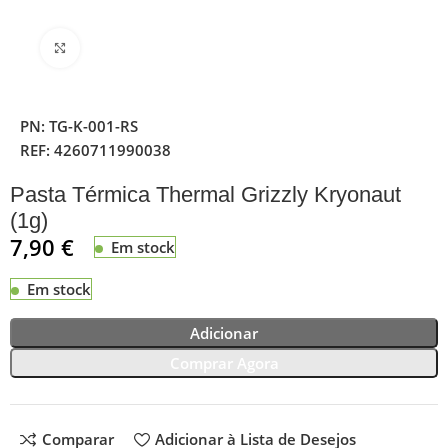
Clique para ampliar
PN:
TG-K-001-RS
REF:
4260711990038
Pasta Térmica Thermal Grizzly Kryonaut
(1g)
7,90
€
Em stock
Em stock
Adicionar
Comprar Agora
Comparar
Adicionar à Lista de Desejos