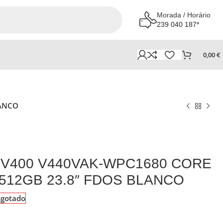
Morada / Horário
239 040 187*
0,00
€
LANCO
 V400 V440VAK-WPC1680 CORE
 512GB 23.8″ FDOS BLANCO
sgotado