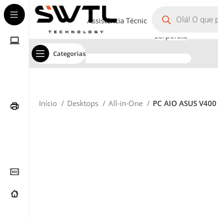
Assistência Técnica
Corporate
Categorias
Início
Desktops
All-in-One
PC AIO ASUS V40