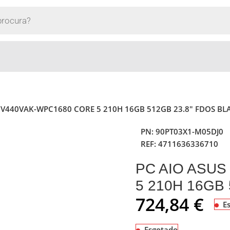
0 V440VAK-WPC1680 CORE 5 210H 16GB 512GB 23.8″ FDOS B
PN:
90PT03X1-M05DJ0
REF:
4711636336710
PC AIO ASUS
5 210H 16GB
724,84
€
E
Esgotado