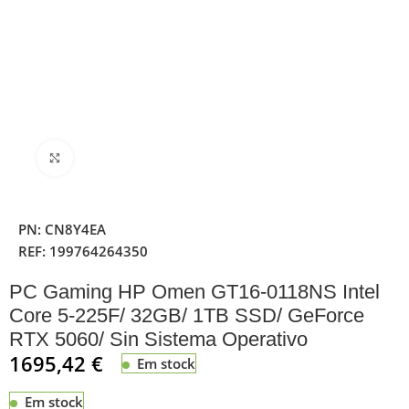
Clique para ampliar
PN:
CN8Y4EA
REF:
199764264350
PC Gaming HP Omen GT16-0118NS Intel
Core 5-225F/ 32GB/ 1TB SSD/ GeForce
RTX 5060/ Sin Sistema Operativo
1695,42
€
Em stock
Em stock