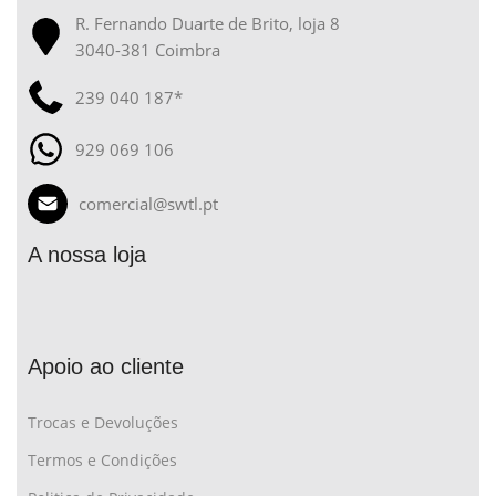
R. Fernando Duarte de Brito, loja 8
3040-381 Coimbra
239 040 187*
929 069 106
comercial@swtl.pt
A nossa loja
Apoio ao cliente
Trocas e Devoluções
Termos e Condições