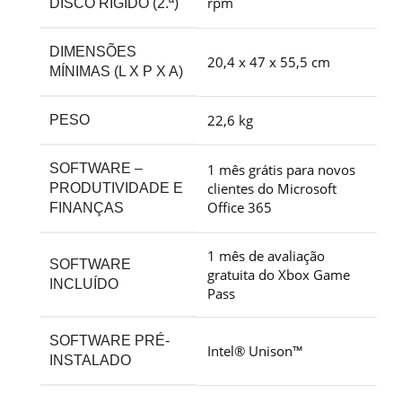
rpm
DISCO RÍGIDO (2.ª)
DIMENSÕES
20,4 x 47 x 55,5 cm
MÍNIMAS (L X P X A)
22,6 kg
PESO
SOFTWARE –
1 mês grátis para novos
clientes do Microsoft
PRODUTIVIDADE E
Office
365
FINANÇAS
1 mês de avaliação
SOFTWARE
gratuita do Xbox Game
INCLUÍDO
Pass
SOFTWARE PRÉ-
Intel® Unison™
INSTALADO