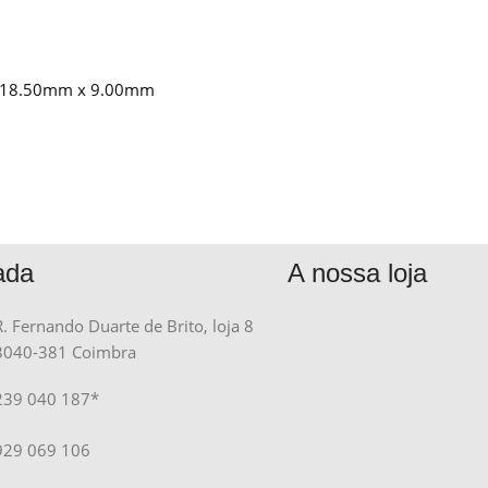
x 18.50mm x 9.00mm
ada
A nossa loja
R. Fernando Duarte de Brito, loja 8
3040-381 Coimbra
239 040 187*
929 069 106