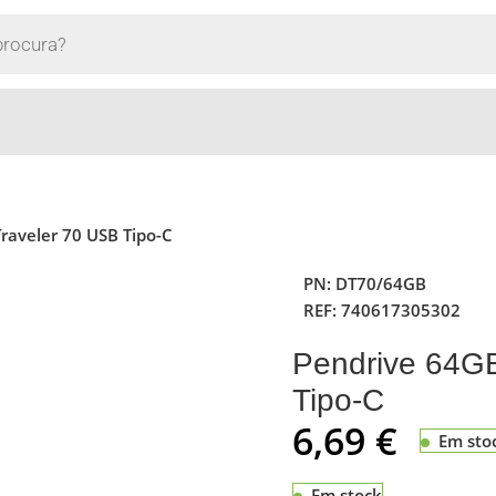
raveler 70 USB Tipo-C
PN:
DT70/64GB
REF:
740617305302
Pendrive 64GB
Tipo-C
6,69
€
Em sto
Em stock