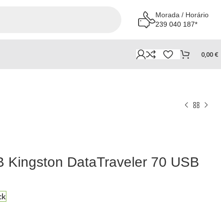
Morada / Horário
239 040 187*
0,00
€
 Kingston DataTraveler 70 USB
ck