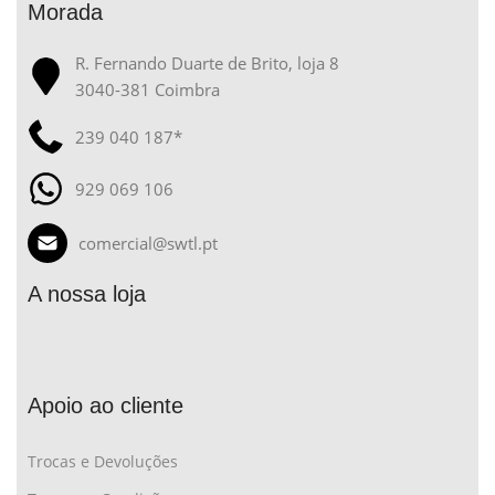
Morada
R. Fernando Duarte de Brito, loja 8
3040-381 Coimbra
239 040 187*
929 069 106
comercial@swtl.pt
A nossa loja
Apoio ao cliente
Trocas e Devoluções