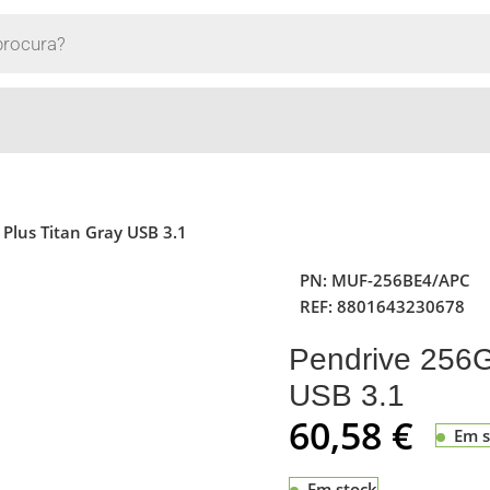
lus Titan Gray USB 3.1
PN:
MUF-256BE4/APC
REF:
8801643230678
Pendrive 256
USB 3.1
60,58
€
Em s
Em stock