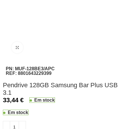
Clique para ampliar
PN:
MUF-128BE3/APC
REF:
8801643229399
Pendrive 128GB Samsung Bar Plus USB
3.1
33,44
€
Em stock
Em stock