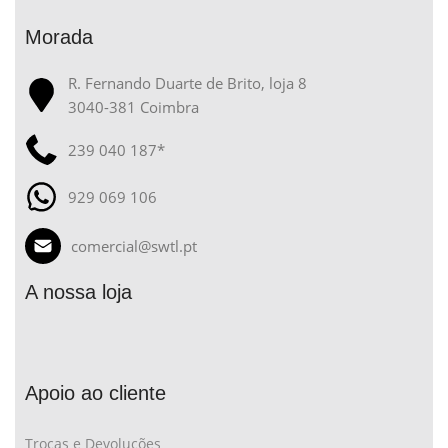
Morada
R. Fernando Duarte de Brito, loja 8
3040-381 Coimbra
239 040 187*
929 069 106
comercial@swtl.pt
A nossa loja
Apoio ao cliente
Trocas e Devoluções