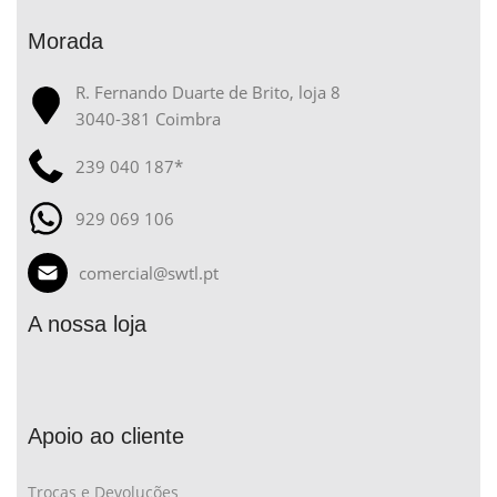
Morada
R. Fernando Duarte de Brito, loja 8
3040-381 Coimbra
239 040 187*
929 069 106
comercial@swtl.pt
A nossa loja
Apoio ao cliente
Trocas e Devoluções