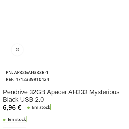
Clique para ampliar
PN:
AP32GAH333B-1
REF:
4712389910424
Pendrive 32GB Apacer AH333 Mysterious
Black USB 2.0
6,96
€
Em stock
Em stock