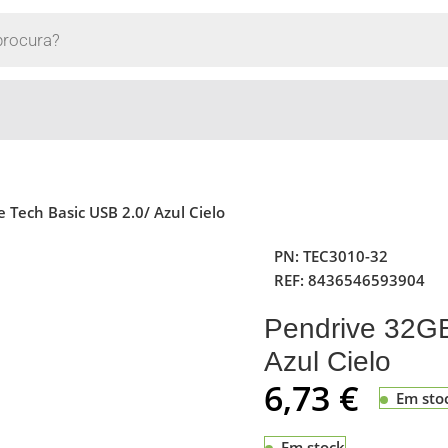
Tech Basic USB 2.0/ Azul Cielo
PN:
TEC3010-32
REF:
8436546593904
Pendrive 32GB
Azul Cielo
6,73
€
Em sto
Em stock