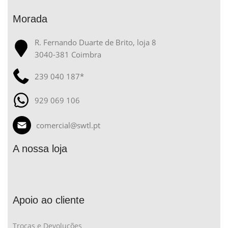
Morada
R. Fernando Duarte de Brito, loja 8
3040-381 Coimbra
239 040 187*
929 069 106
comercial@swtl.pt
A nossa loja
Apoio ao cliente
Trocas e Devoluções