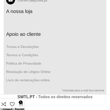
comercial@swtl.pt
A nossa loja
Apoio ao cliente
Trocas e Devoluções
Termos e Condições
Politica de Privacidade
Resolução de Litígios Online
Livro de reclamações online
*chamada para a rede fixa nacional
SWTL.PT -
Todos os direitos reservados
0
Comparar
Lista de Desejos
Carrinho