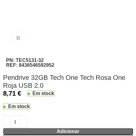
Clique para ampliar
PN:
TEC5131-32
REF:
8436546592952
Pendrive 32GB Tech One Tech Rosa One
Roja USB 2.0
8,71
€
Em stock
Em stock
Adicionar